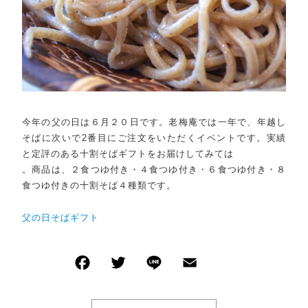
今年の父の日は６月２０日です。老梅庵では一年で、年越し
そばに次いで2番目にご注文をいただくイベントです。実績
と定評のある十割そばギフトをお届けしてみては
。商品は、２食つゆ付き・４食つゆ付き・６食つゆ付き・８
食つゆ付きの十割そば４種類です。
父の日そばギフト
F
T
Li
E
共
a
wi
n
m
有
c
tt
e
ai